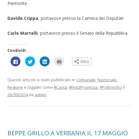
Piemonte
Davide Crippa
, portavoce presso la Camera dei Deputati
Carlo Martelli
, portavoce presso il Senato della Repubblica
Condividi:
F
F
F
F
Altro
a
a
a
a
i
i
i
i
c
c
c
c
l
l
l
l
i
i
i
i
Questo articolo è stato pubblicato in
Comunale
,
Nazionale
,
c
c
c
c
p
q
q
q
Regione
e taggato come
#Casta
,
#FintaProvincia
,
#Poltronifici
il
e
u
u
u
r
i
i
i
26/09/2014
da
admin
c
p
p
p
o
e
e
e
n
r
r
r
d
c
c
s
i
o
o
t
v
n
n
a
i
d
d
m
d
i
i
p
e
v
v
a
r
i
i
r
BEPPE GRILLO A VERBANIA IL 17 MAGGIO
e
d
d
e
s
e
e
(