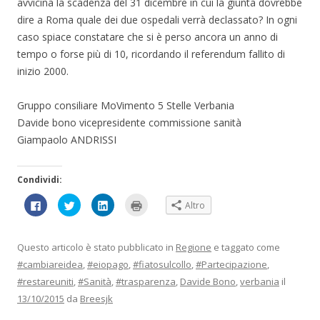
avvicina la scadenza del 31 dicembre in cui la giunta dovrebbe
dire a Roma quale dei due ospedali verrà declassato? In ogni
caso spiace constatare che si è perso ancora un anno di
tempo o forse più di 10, ricordando il referendum fallito di
inizio 2000.
Gruppo consiliare MoVimento 5 Stelle Verbania
Davide bono vicepresidente commissione sanità
Giampaolo ANDRISSI
Condividi:
F
F
F
F
Altro
a
a
a
a
i
i
i
i
c
c
c
c
l
l
l
l
i
i
i
i
Questo articolo è stato pubblicato in
Regione
e taggato come
c
c
c
c
p
q
q
q
#cambiareidea
,
#eiopago
,
#fiatosulcollo
,
#Partecipazione
,
e
u
u
u
r
i
i
i
#restareuniti
,
#Sanità
,
#trasparenza
,
Davide Bono
,
verbania
il
c
p
p
p
o
e
e
e
13/10/2015
da
Breesjk
n
r
r
r
d
c
c
s