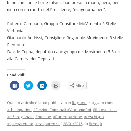
bene che con le firme false ci han preso la mano, però, per
dirla con un motto del Presidente, “esageruma nen”.
Roberto Campana, Gruppo Consiliare MoVimento 5 Stelle
Verbania
Gianpaolo Andrissi, Consigliere Regionale MoVimento 5 stelle
Piemonte
Davide Crippa, deputato capogruppo del Movimento 5 Stelle
alla Camera dei Deputati.
Condividi:
F
F
F
F
Altro
a
a
a
a
i
i
i
i
c
c
c
c
l
l
l
l
i
i
i
i
Questo articolo è stato pubblicato in
Regione
e taggato come
c
c
c
c
p
q
q
q
#chiamparino
,
#ElezioniComunali #VinciamoPoi
,
#fiatosulcollo
,
e
u
u
u
r
i
i
i
#m5sregionale
,
#nomine
,
#Partecipazione
,
#reschigna
,
c
p
p
p
o
e
e
e
#spiegaretutto
,
#trasparenza
il
28/01/2016
da
Breesjk
n
r
r
r
d
c
c
s