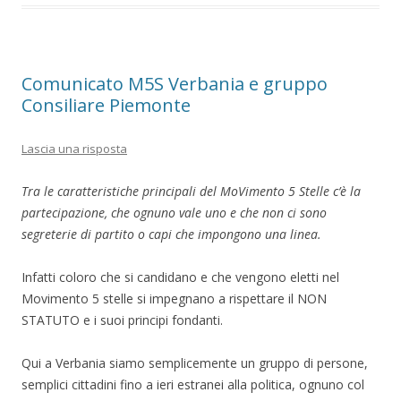
i
o
o
t
v
n
n
a
i
d
d
m
d
i
i
p
e
v
v
a
r
i
i
r
e
d
d
e
s
e
e
(
Comunicato M5S Verbania e gruppo
u
r
r
S
F
e
e
i
Consiliare Piemonte
a
s
s
a
c
u
u
p
e
T
L
r
b
w
i
e
Lascia una risposta
o
i
n
i
o
t
k
n
k
t
e
u
(
e
d
n
Tra le caratteristiche principali del MoVimento 5 Stelle c’è la
S
r
I
a
i
(
n
n
partecipazione, che ognuno vale uno e che non ci sono
a
S
(
u
p
i
S
o
segreterie di partito o capi che impongono una linea.
r
a
i
v
e
p
a
a
i
r
p
f
n
e
r
i
Infatti coloro che si candidano e che vengono eletti nel
u
i
e
n
n
n
i
e
Movimento 5 stelle si impegnano a rispettare il NON
a
u
n
s
n
n
u
t
STATUTO e i suoi principi fondanti.
u
a
n
r
o
n
a
a
v
u
n
)
a
o
u
Qui a Verbania siamo semplicemente un gruppo di persone,
f
v
o
i
a
v
semplici cittadini fino a ieri estranei alla politica, ognuno col
n
f
a
e
i
f