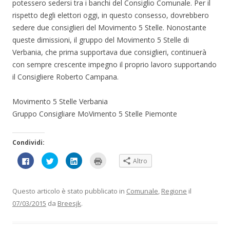
potessero sedersi tra i banchi del Consiglio Comunale. Per il
rispetto degli elettori oggi, in questo consesso, dovrebbero
sedere due consiglieri del Movimento 5 Stelle. Nonostante
queste dimissioni, il gruppo del Movimento 5 Stelle di
Verbania, che prima supportava due consiglieri, continuerà
con sempre crescente impegno il proprio lavoro supportando
il Consigliere Roberto Campana.
Movimento 5 Stelle Verbania
Gruppo Consigliare MoVimento 5 Stelle Piemonte
Condividi:
F
F
F
F
Altro
a
a
a
a
i
i
i
i
c
c
c
c
l
l
l
l
i
i
i
i
Questo articolo è stato pubblicato in
Comunale
,
Regione
il
c
c
c
c
p
q
q
q
07/03/2015
da
Breesjk
.
e
u
u
u
r
i
i
i
c
p
p
p
o
e
e
e