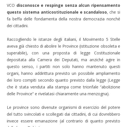
S
r
I
a
i
(
n
n
VCO
disconosce e respinge senza alcun ripensamento
a
S
(
u
p
i
S
o
questo sistema anticostituzionale e scandaloso
, che si
r
a
i
v
e
p
a
a
fa beffa delle fondamenta della nostra democrazia nonché
i
r
p
f
n
e
r
i
dei cittadini.
u
i
e
n
n
n
i
e
a
u
n
s
n
n
u
t
Raccogliendo le istanze degli italiani, il Movimento 5 Stelle
u
a
n
r
o
n
a
a
aveva già chiesto di abolire le Province (istituzione obsoleta e
v
u
n
)
a
o
u
superabile), con una proposta di legge Costituzionale
f
v
o
i
a
v
depositata alla Camera dei Deputati, ma anziché agire in
n
f
a
e
i
f
questo senso, i partiti non solo hanno mantenuto questi
s
n
i
t
e
n
organi, hanno addirittura previsto un possibile ampliamento
r
s
e
a
t
s
dei loro compiti secondo quanto previsto dalla legge (Legge
)
r
t
a
r
che è stata venduta alla stampa come trionfale “abolizione
)
a
)
delle Province” e rivelatasi chiaramente una menzogna).
Le province sono divenute organismi di esercizio del potere
del tutto svincolati e scollegati dai cittadini, di cui dovrebbero
invece essere emanazione (al contrario di quanto previsto