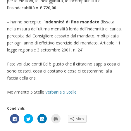
per le elezioni, le ineleggibilità, le incompatibilità e
l’insindacabilità =
€ 720,00.
– hanno percepito l
‘indennità di fine mandato
(fissata
nella misura dell’ultima mensilità lorda dell’indennità di carica,
percepita dal Consigliere cessato dal mandato, moltiplicata
per ogni anno di effettivo esercizio del mandato, Articolo 11
legge regionale 3 settembre 2001, n. 24).
Fate voi due conti! Ed è giusto che il cittadino sappia cosa ci
sono costati, cosa ci costano e cosa ci costeranno: alla
faccia della crisi.
MoVimento 5 Stelle
Verbania 5 Stelle
Condividi:
F
F
F
F
Altro
a
a
a
a
i
i
i
i
c
c
c
c