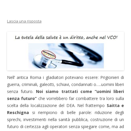
n
r
r
r
d
c
c
s
i
o
o
t
v
n
n
a
i
d
d
m
d
i
i
p
Lascia una risposta
e
v
v
a
r
i
i
r
e
d
d
e
s
e
e
(
u
r
r
S
F
e
e
i
a
s
s
a
c
u
u
p
e
T
L
r
b
w
i
e
o
i
n
i
o
t
k
n
k
t
e
u
(
e
d
n
S
r
I
a
i
(
n
n
Nell’ antica Roma i gladiatori potevano essere: Prigionieri di
a
S
(
u
p
i
S
o
guerra, criminali, galeotti, schiavi, condannati o…..uomini liberi
r
a
i
v
e
p
a
a
senza futuro.
Noi siamo trattati come “uomini liberi
i
r
p
f
n
e
r
i
senza futuro”
che vorrebbero far combattere tra loro sulla
u
i
e
n
n
n
i
e
scelta della localizzazione del DEA. Nel frattempo
Saitta e
a
u
n
s
n
n
u
t
Reschigna
si riempiono di belle parole: riduzione degli
u
a
n
r
o
n
a
a
sprechi, investimenti nella sanità pubblica, costruzione di un
v
u
n
)
a
o
u
futuro di certezza agli operatori senza spiegare come, ma ad
f
v
o