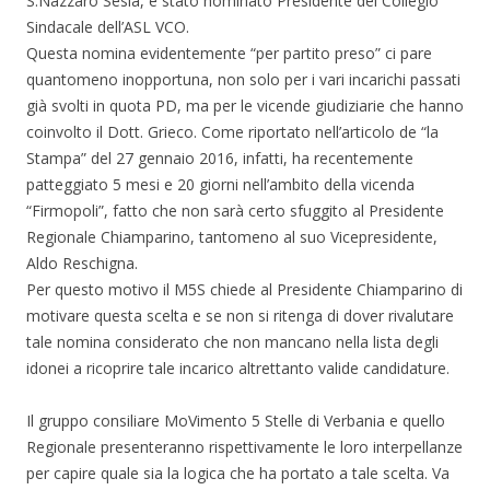
S.Nazzaro Sesia, è stato nominato Presidente del Collegio
Sindacale dell’ASL VCO.
Questa nomina evidentemente “per partito preso” ci pare
quantomeno inopportuna, non solo per i vari incarichi passati
già svolti in quota PD, ma per le vicende giudiziarie che hanno
coinvolto il Dott. Grieco. Come riportato nell’articolo de “la
Stampa” del 27 gennaio 2016, infatti, ha recentemente
patteggiato 5 mesi e 20 giorni nell’ambito della vicenda
“Firmopoli”, fatto che non sarà certo sfuggito al Presidente
Regionale Chiamparino, tantomeno al suo Vicepresidente,
Aldo Reschigna.
Per questo motivo il M5S chiede al Presidente Chiamparino di
motivare questa scelta e se non si ritenga di dover rivalutare
tale nomina considerato che non mancano nella lista degli
idonei a ricoprire tale incarico altrettanto valide candidature.
Il gruppo consiliare MoVimento 5 Stelle di Verbania e quello
Regionale presenteranno rispettivamente le loro interpellanze
per capire quale sia la logica che ha portato a tale scelta. Va