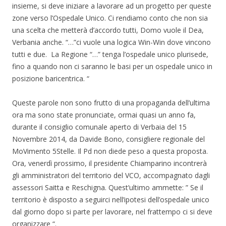
a
o
u
insieme, si deve iniziare a lavorare ad un progetto per queste
f
v
o
i
a
v
zone verso l’Ospedale Unico. Ci rendiamo conto che non sia
n
f
a
e
i
f
una scelta che metterà d’accordo tutti, Domo vuole il Dea,
s
n
i
t
e
n
Verbania anche. “…”ci vuole una logica Win-Win dove vincono
r
s
e
a
t
s
tutti e due. La Regione “…” tenga l’ospedale unico plurisede,
)
r
t
a
r
fino a quando non ci saranno le basi per un ospedale unico in
)
a
)
posizione baricentrica. “
Queste parole non sono frutto di una propaganda dell’ultima
ora ma sono state pronunciate, ormai quasi un anno fa,
durante il consiglio comunale aperto di Verbaia del 15
Novembre 2014, da Davide Bono, consigliere regionale del
MoVimento 5Stelle. Il Pd non diede peso a questa proposta.
Ora, venerdì prossimo, il presidente Chiamparino incontrerà
gli amministratori del territorio del VCO, accompagnato dagli
assessori Saitta e Reschigna. Quest’ultimo ammette: ” Se il
territorio è disposto a seguirci nell’ipotesi dell’ospedale unico
dal giorno dopo si parte per lavorare, nel frattempo ci si deve
organizzare “.