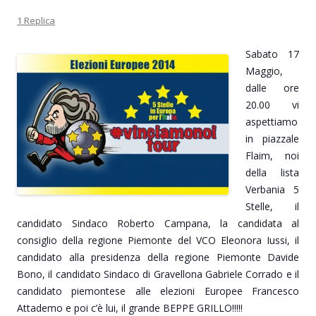
u
r
r
S
F
e
e
i
1 Replica
a
s
s
a
c
u
u
p
e
T
L
r
b
w
i
e
Sabato 17
o
i
n
i
o
t
k
n
Maggio,
k
t
e
u
(
e
d
n
dalle ore
S
r
I
a
i
(
n
n
20.00 vi
a
S
(
u
p
i
S
o
aspettiamo
r
a
i
v
e
p
a
a
in piazzale
i
r
p
f
n
e
r
i
Flaim, noi
u
i
e
n
n
n
i
e
della lista
a
u
n
s
n
n
u
t
Verbania 5
u
a
n
r
o
n
a
a
Stelle, il
v
u
n
)
a
o
u
candidato Sindaco Roberto Campana, la candidata al
f
v
o
i
a
v
consiglio della regione Piemonte del VCO Eleonora Iussi, il
n
f
a
e
i
f
candidato alla presidenza della regione Piemonte Davide
s
n
i
t
e
n
Bono, il candidato Sindaco di Gravellona Gabriel
e Corrado e il
r
s
e
a
t
s
candidato piemontese alle elezioni Europee Francesco
)
r
t
a
r
Attademo e poi c’è lui, il grande BEPPE GRILLO!!!!!
)
a