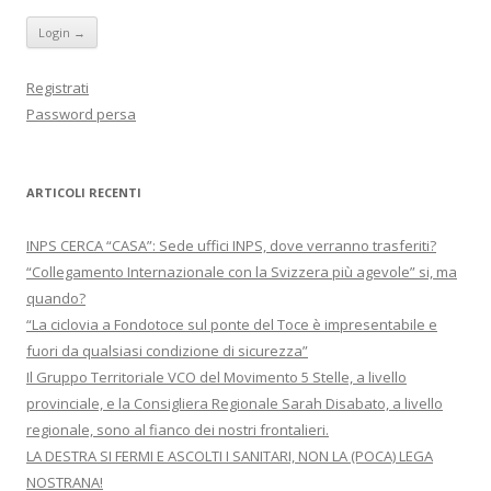
i
a
v
n
f
a
e
i
f
s
n
i
t
e
n
r
s
e
Registrati
a
t
s
)
r
t
Password persa
a
r
)
a
)
ARTICOLI RECENTI
INPS CERCA “CASA”: Sede uffici INPS, dove verranno trasferiti?
“Collegamento Internazionale con la Svizzera più agevole” si, ma
quando?
“La ciclovia a Fondotoce sul ponte del Toce è impresentabile e
fuori da qualsiasi condizione di sicurezza”
Il Gruppo Territoriale VCO del Movimento 5 Stelle, a livello
provinciale, e la Consigliera Regionale Sarah Disabato, a livello
regionale, sono al fianco dei nostri frontalieri.
LA DESTRA SI FERMI E ASCOLTI I SANITARI, NON LA (POCA) LEGA
NOSTRANA!