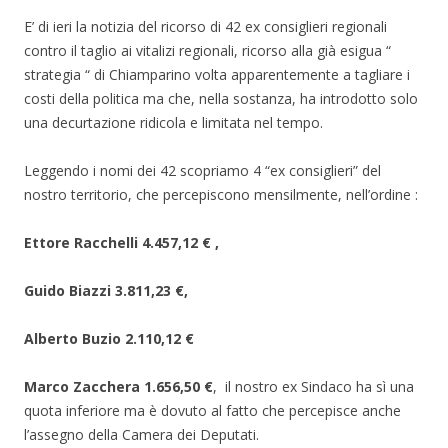
e
i
f
s
n
i
E’ di ieri la notizia del ricorso di 42 ex consiglieri regionali
t
e
n
r
s
e
contro il taglio ai vitalizi regionali, ricorso alla già esigua “
a
t
s
)
r
t
strategia “ di Chiamparino volta apparentemente a tagliare i
a
r
)
a
costi della politica ma che, nella sostanza, ha introdotto solo
)
una decurtazione ridicola e limitata nel tempo.
Leggendo i nomi dei 42 scopriamo 4 “ex consiglieri” del
nostro territorio, che percepiscono mensilmente, nell’ordine :
Ettore Racchelli 4.457,12 € ,
Guido Biazzi 3.811,23 €,
Alberto Buzio 2.110,12 €
Marco Zacchera 1.656,50 €
, il nostro ex Sindaco ha sì una
quota inferiore ma è dovuto al fatto che percepisce anche
l’assegno della Camera dei Deputati.