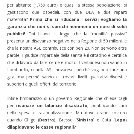
per abitante (1.759 euro) e quasi la stessa popolazione, si
gestiscono due ospedali, con due DEA e due reparti
maternità?
Prima che si riducano i servizi vogliamo la
garanzia che non si sprechi nemmeno un euro di soldi
pubblici!
Dai bilanci si legge che la “mobilità passiva”
presenta un disavanzo negativo nella Regione di 50 milioni, e
che la nostra ASL contribuisce con ben 20. Non servono altre
parole, il giudice imparziale della sanità è il cittadino e certifica
che di lavoro da fare ce ne è molto. I verbanesi non vanno in
Lombardia, o nella ASL novarese, perché vogliono fare una
gita, ma perché sanno di trovare livelli qualitativi diversi e
superiori a quelli offerti dal territorio.
Infine l’imbarazzo di un governo Regionale che chiede tagli
per
risanare un bilancio disastrato
, pontificando cura
nella spesa e razionalizzazione. Ma dove erano costoro
quando Ghigo (
Destra
), Bresso (
Sinistra
) e Cota (
Lega
)
dilapidavano le casse regionali?