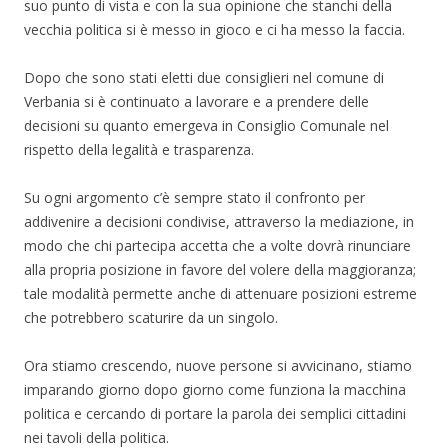
suo punto di vista e con la sua opinione che stanchi della
s
n
i
t
e
n
vecchia politica si è messo in gioco e ci ha messo la faccia.
r
s
e
a
t
s
)
r
t
a
r
Dopo che sono stati eletti due consiglieri nel comune di
)
a
)
Verbania si è continuato a lavorare e a prendere delle
decisioni su quanto emergeva in Consiglio Comunale nel
rispetto della legalità e trasparenza.
Su ogni argomento c’è sempre stato il confronto per
addivenire a decisioni condivise, attraverso la mediazione, in
modo che chi partecipa accetta che a volte dovrà rinunciare
alla propria posizione in favore del volere della maggioranza;
tale modalità permette anche di attenuare posizioni estreme
che potrebbero scaturire da un singolo.
Ora stiamo crescendo, nuove persone si avvicinano, stiamo
imparando giorno dopo giorno come funziona la macchina
politica e cercando di portare la parola dei semplici cittadini
nei tavoli della politica.