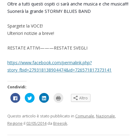
)
Oltre a tutti questi ospiti ci sarà anche musica e che musica!!!!
Suonerà la grande STORMY BLUES BAND
Spargete la VOCE!
Ulteriori notizie a breve!
RESTATE ATTIVI———RESTATE SVEGLI
https://www.facebook.com/permalink.php?
story_fbid=279318138904474&id=726571817373141
Condividi:
F
F
F
F
Altro
a
a
a
a
i
i
i
i
c
c
c
c
l
l
l
l
i
i
i
i
Questo articolo è stato pubblicato in
Comunale
,
Nazionale
,
c
c
c
c
p
q
q
q
Regione
il
02/05/2014
da
Breesjk
.
e
u
u
u
r
i
i
i
c
p
p
p