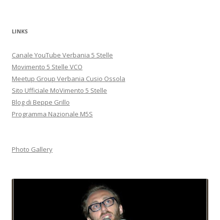
LINKS
Canale YouTube Verbania 5 Stelle
Movimento 5 Stelle VCO
Meetup Group Verbania Cusio Ossola
Sito Ufficiale MoVimento 5 Stelle
Blog di Beppe Grillo
Programma Nazionale M5S
Photo Gallery