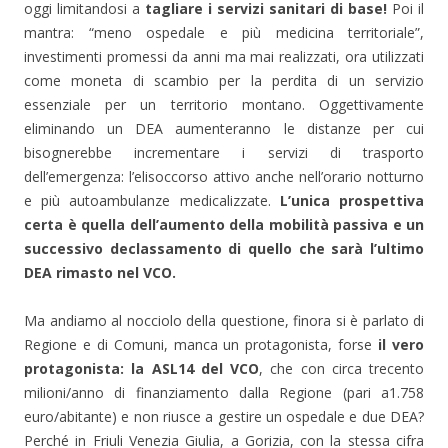
i
a
v
oggi limitandosi a
tagliare i servizi sanitari di base!
Poi il
n
f
a
e
i
f
mantra: “meno ospedale e più medicina territoriale”,
s
n
i
t
e
n
investimenti promessi da anni ma mai realizzati, ora utilizzati
r
s
e
a
t
s
come moneta di scambio per la perdita di un servizio
)
r
t
a
r
essenziale per un territorio montano. Oggettivamente
)
a
)
eliminando un DEA aumenteranno le distanze per cui
bisognerebbe incrementare i servizi di trasporto
dell’emergenza: l’elisoccorso attivo anche nell’orario notturno
e più autoambulanze medicalizzate.
L’unica prospettiva
certa è quella dell’aumento della mobilità passiva e un
successivo declassamento di quello che sarà l’ultimo
DEA rimasto nel VCO.
Ma andiamo al nocciolo della questione, finora si è parlato di
Regione e di Comuni, manca un protagonista, forse
il vero
protagonista: la ASL14 del VCO
, che con circa trecento
milioni/anno di finanziamento dalla Regione (pari a1.758
euro/abitante) e non riusce a gestire un ospedale e due DEA?
Perché in Friuli Venezia Giulia, a Gorizia, con la stessa cifra