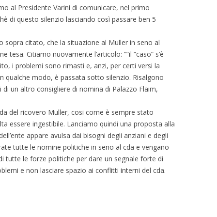
mo al Presidente Varini di comunicare, nel primo
rchè di questo silenzio lasciando così passare ben 5
lo sopra citato, che la situazione al Muller in seno al
e tesa. Citiamo nuovamente l’articolo: “”il “caso” s’è
, i problemi sono rimasti e, anzi, per certi versi la
 in qualche modo, è passata sotto silenzio. Risalgono
ni di un altro consigliere di nomina di Palazzo Flaim,
cda del ricovero Muller, cosi come è sempre stato
lta essere ingestibile. Lanciamo quindi una proposta alla
dell’ente appare avulsa dai bisogni degli anziani e degli
rate tutte le nomine politiche in seno al cda e vengano
i tutte le forze politiche per dare un segnale forte di
blemi e non lasciare spazio ai conflitti interni del cda.