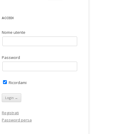
per:
6* POLITICHE GIOVANILI, SPORT,
ACCEDI
TURISMO, SCUOLA, EXPO,
CULTURA, AMBIENTE,
Nome utente
ASSOCIAZIONISMO D’AREA
Password
Ricordami
Registrati
Password persa