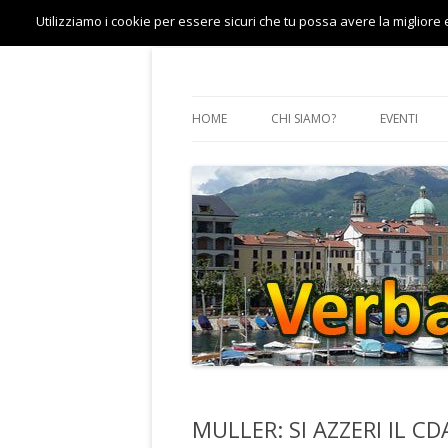
Utilizziamo i cookie per essere sicuri che tu possa avere la migliore 
Sito ufficiale del MoVimento 5 Stelle del 
Verbania 5 Stelle
HOME
CHI SIAMO?
EVENTI
PORTAVOCE
MULLER: SI AZZERI IL C