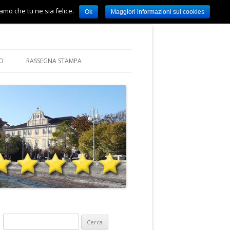
amo che tu ne sia felice.
Ok
Maggiori informazioni sui cookies
IO
RASSEGNA STAMPA
1* LAVORI PUBBLICI, QUARTIERI,
PROGRAMMA COMUNALE 20
PARTECIPAZIONE
PROGRAMMA SINTETICO
PROGRAMMA COMUNALE 2014
3* URBANISTICA E PATRIMONIO
PROGRAMMA NAZIONALE M
4* SERVIZI ALLA PERSONA,
SANITA’, ASILI NIDO,
VOLONTARIATO
5* BILANCIO E
PROGRAMMAZIONE, BILANCIO
Ricerca
PARTECIPATO