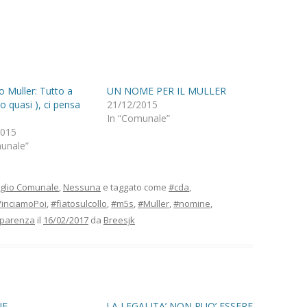
o Muller: Tutto a
UN NOME PER IL MULLER
o quasi ), ci pensa
21/12/2015
In “Comunale”
2015
unale”
glio Comunale
,
Nessuna
e taggato come
#cda
,
VinciamoPoi
,
#fiatosulcollo
,
#m5s
,
#Muller
,
#nomine
,
sparenza
il
16/02/2017
da
Breesjk
NE
LA LEGALITA’ NON PUO’ ESSERE