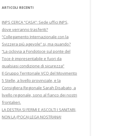
ARTICOLI RECENTI
INPS CERCA “CASA”: Sede uffici INPS,
dove verranno trasferiti?
“Collegamento Internazionale con la
Svizzera più agevole” si, ma quando?
“La ciclovia a Fondotoce sul ponte del
Toce è impresentabile e fuori da
qualsiasi condizione di sicurezza”
Il Gruppo Territoriale VCO del Movimento
5 Stelle, a livello provinciale, e la
Consigliera Regionale Sarah Disabato, a
livello regionale, sono al fianco dei nostri
frontalieri.
LA DESTRA SI FERMI E ASCOLTI I SANITARI,
NON LA (POCA) LEGA NOSTRANA!