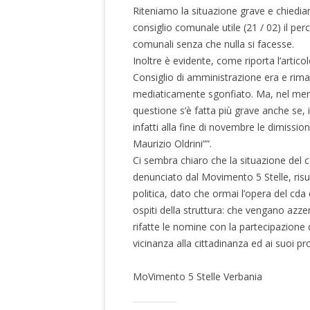
Riteniamo la situazione grave e chiedia
consiglio comunale utile (21 / 02) il pe
comunali senza che nulla si facesse.
Inoltre è evidente, come riporta l’artico
Consiglio di amministrazione era e riman
mediaticamente sgonfiato. Ma, nel merito
questione s’è fatta più grave anche se,
infatti alla fine di novembre le dimissio
Maurizio Oldrini””.
Ci sembra chiaro che la situazione del 
denunciato dal Movimento 5 Stelle, risu
politica, dato che ormai l’opera del cda 
ospiti della struttura: che vengano azze
rifatte le nomine con la partecipazione d
vicinanza alla cittadinanza ed ai suoi pro
MoVimento 5 Stelle Verbania