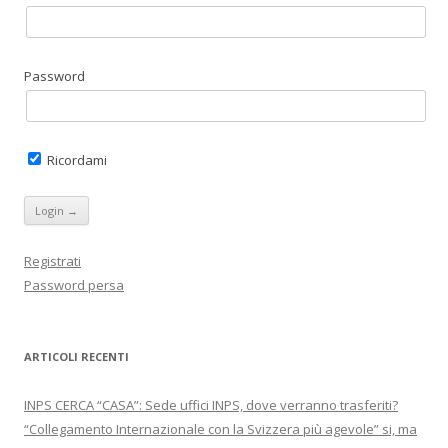
(
e
d
n
S
r
I
a
i
(
n
n
a
S
(
u
p
i
S
o
r
a
i
v
e
p
a
a
Password
i
r
p
f
n
e
r
i
u
i
e
n
n
n
i
e
a
u
n
s
n
n
u
t
u
a
n
r
Ricordami
o
n
a
a
v
u
n
)
a
o
u
f
v
o
i
a
v
n
f
a
e
i
f
s
n
i
Registrati
t
e
n
r
s
e
Password persa
a
t
s
)
r
t
a
r
)
a
)
ARTICOLI RECENTI
INPS CERCA “CASA”: Sede uffici INPS, dove verranno trasferiti?
“Collegamento Internazionale con la Svizzera più agevole” si, ma