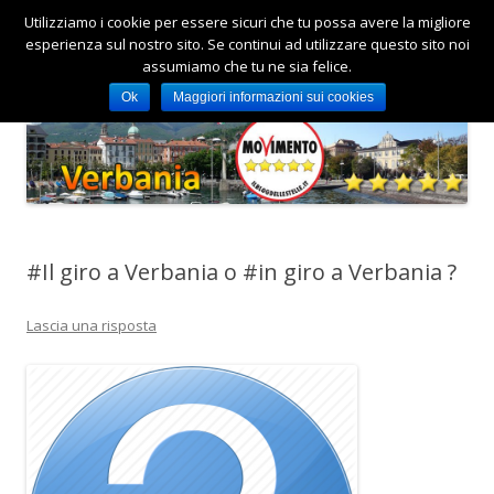
Utilizziamo i cookie per essere sicuri che tu possa avere la migliore
Verbania 5 Stelle
Sito ufficiale del MoVimento 5 Stelle del Comune di Verbania
esperienza sul nostro sito. Se continui ad utilizzare questo sito noi
Vai
assumiamo che tu ne sia felice.
Menu
al
contenuto
Ok
Maggiori informazioni sui cookies
#Il giro a Verbania o #in giro a Verbania ?
Lascia una risposta