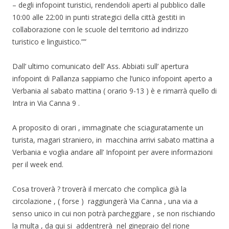
– degli infopoint turistici, rendendoli aperti al pubblico dalle
10:00 alle 22:00 in punti strategici della città gestiti in
collaborazione con le scuole del territorio ad indirizzo
turistico e linguistico.””
Dall’ ultimo comunicato dell’ Ass. Abbiati sull’ apertura
infopoint di Pallanza sappiamo che l’unico infopoint aperto a
Verbania al sabato mattina ( orario 9-13 ) è e rimarrà quello di
Intra in Via Canna 9 .
A proposito di orari , immaginate che sciaguratamente un
turista, magari straniero, in macchina arrivi sabato mattina a
Verbania e voglia andare all’ Infopoint per avere informazioni
per il week end.
Cosa troverà ? troverà il mercato che complica già la
circolazione , ( forse ) raggiungerà Via Canna , una via a
senso unico in cui non potrà parcheggiare , se non rischiando
la multa , da qui si addentrerà nel ginepraio del rione