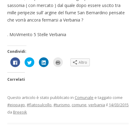
sassonia ( con mercato ) dal quale dopo essere uscito tra
mille peripezie sull’ argine del fiume San Bernardino pensate
che vorrà ancora fermarsi a Verbania ?
. MoVimento 5 Stelle Verbania
Condividi:
F
F
F
F
Altro
a
a
a
a
i
i
i
i
c
c
c
c
l
l
l
l
Correlati
i
i
i
i
c
c
c
c
p
q
q
q
e
u
u
u
r
i
i
i
Questo articolo è stato pubblicato in
Comunale
e taggato come
c
p
p
p
o
e
e
e
#eiopago
,
#fiatosulcollo
,
#turismo
,
comune
,
verbania
il
14/03/2015
n
r
r
r
d
c
c
s
da
Breesjk
i
o
o
t
v
n
n
a
i
d
d
m
d
i
i
p
e
v
v
a
r
i
i
r
e
d
d
e