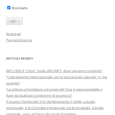
)
a
)
Ricordami
Registrati
Password persa
ARTICOLI RECENTI
INPS CERCA “CASA”: Sede uffici INPS, dove verranno trasferiti?
“Collegamento Internazionale con la Svizzera più agevole” si, ma
quando?
“La ciclovia a Fondotoce sul ponte del Toce è impresentabile e
fuori da qualsiasi condizione di sicurezza”
Il Gruppo Territoriale VCO del Movimento 5 Stelle, a livello
provinciale, e la Consigliera Regionale Sarah Disabato, a livello
regionale, sono al fianco dei nostri frontalieri.